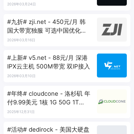
AS10099+移动CMI
2026年03月24日
#九折# zji.net - 450元/月 韩
国大带宽独服 可选中国优化和
纯国际线路
2026年03月16日
#上新# v5.net - 88元/月 深港
IPX云主机 500M带宽 双IP接入
2026年03月10日
#年终# cloudcone - 洛杉矶 年
付9.99美元 1核 1G 50G 1T
1Gbps
2025年12月31日
#活动# dedirock - 美国大硬盘