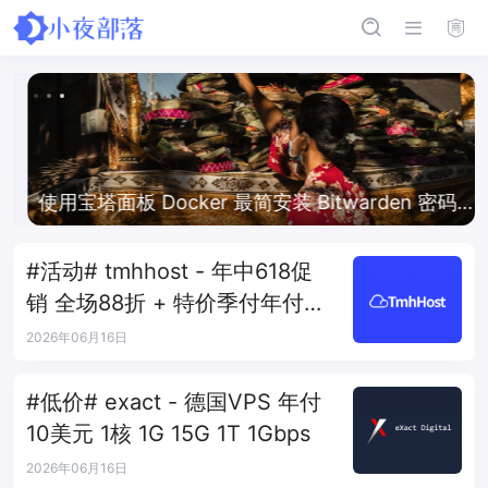
使用宝塔面板 Docker 最简安装 Bitwarden 密码管
理器
#活动# tmhhost - 年中618促
销 全场88折 + 特价季付年付
VPS
2026年06月16日
#低价# exact - 德国VPS 年付
10美元 1核 1G 15G 1T 1Gbps
2026年06月16日