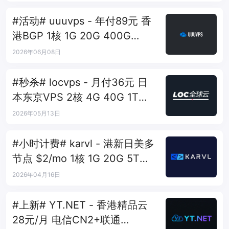
#活动# uuuvps - 年付89元 香
港BGP 1核 1G 20G 400G
30M
2026年06月08日
#秒杀# locvps - 月付36元 日
本东京VPS 2核 4G 40G 1T
450Mbps
2026年05月13日
#小时计费# karvl - 港新日美多
节点 $2/mo 1核 1G 20G 5T
1Gbps
2026年04月16日
#上新# YT.NET - 香港精品云
28元/月 电信CN2+联通