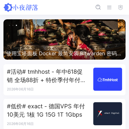
使用宝塔面板 Docker 最简安装 Bitwarden 密码管
理器
#活动# tmhhost - 年中618促
销 全场88折 + 特价季付年付
VPS
2026年06月16日
#低价# exact - 德国VPS 年付
10美元 1核 1G 15G 1T 1Gbps
2026年06月16日