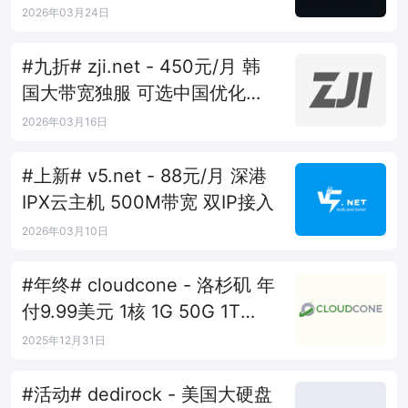
AS10099+移动CMI
2026年03月24日
#九折# zji.net - 450元/月 韩
国大带宽独服 可选中国优化和
纯国际线路
2026年03月16日
#上新# v5.net - 88元/月 深港
IPX云主机 500M带宽 双IP接入
2026年03月10日
#年终# cloudcone - 洛杉矶 年
付9.99美元 1核 1G 50G 1T
1Gbps
2025年12月31日
#活动# dedirock - 美国大硬盘