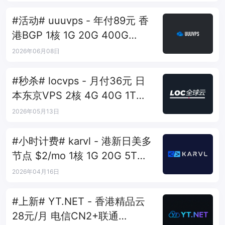
#活动# uuuvps - 年付89元 香
港BGP 1核 1G 20G 400G
30M
2026年06月08日
#秒杀# locvps - 月付36元 日
本东京VPS 2核 4G 40G 1T
450Mbps
2026年05月13日
#小时计费# karvl - 港新日美多
节点 $2/mo 1核 1G 20G 5T
1Gbps
2026年04月16日
#上新# YT.NET - 香港精品云
28元/月 电信CN2+联通