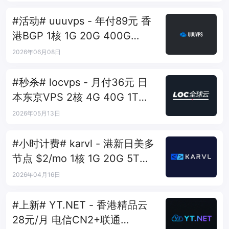
#活动# uuuvps - 年付89元 香
港BGP 1核 1G 20G 400G
30M
2026年06月08日
#秒杀# locvps - 月付36元 日
本东京VPS 2核 4G 40G 1T
450Mbps
2026年05月13日
#小时计费# karvl - 港新日美多
节点 $2/mo 1核 1G 20G 5T
1Gbps
2026年04月16日
#上新# YT.NET - 香港精品云
28元/月 电信CN2+联通