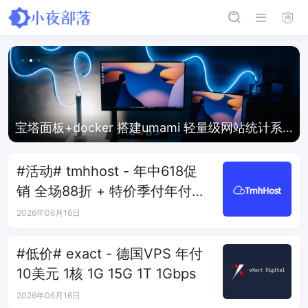
宝塔面板+docker 搭建umami 轻量级网站统计系
统
#活动# tmhhost - 年中618促
销 全场88折 + 特价季付年付
VPS
2026年06月16日
#低价# exact - 德国VPS 年付
10美元 1核 1G 15G 1T 1Gbps
2026年06月16日