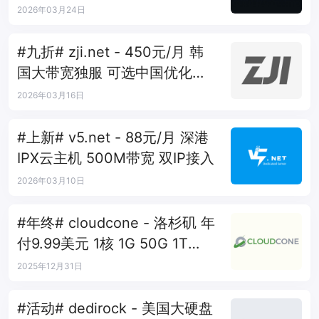
AS10099+移动CMI
2026年03月24日
#九折# zji.net - 450元/月 韩
国大带宽独服 可选中国优化和
纯国际线路
2026年03月16日
#上新# v5.net - 88元/月 深港
IPX云主机 500M带宽 双IP接入
2026年03月10日
#年终# cloudcone - 洛杉矶 年
付9.99美元 1核 1G 50G 1T
1Gbps
2025年12月31日
#活动# dedirock - 美国大硬盘